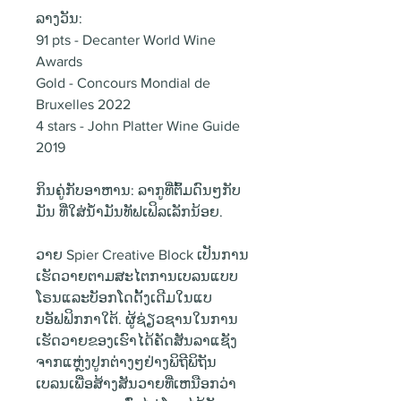
ລາງວັນ:
91 pts - Decanter World Wine
Awards
Gold - Concours Mondial de
Bruxelles 2022
4 stars - John Platter Wine Guide
2019
ກິນຄູ່ກັບອາຫານ: ລາກູທີ່ຕົ້ມດົນໆກັບ
ມັນ ທີ່ໃສ່ນ້ຳມັນທັຟເຟິລເລັກນ້ອຍ.
ວາຍ Spier Creative Block ເປັນການ
ເຮັດວາຍຕາມສະໄຕການເບລນແບບ
ໂຣນແລະບັອກໂດດັ້ງເດີມໃນແບ
ບອັຟຟິກກາໃຕ້. ຜູ້ຊ່ຽວຊານໃນການ
ເຮັດວາຍຂອງເຮົາໄດ້ຄັດສັນລາແຊັງ
ຈາກແຫຼ່ງປູກຕ່າງໆຢ່າງພິຖີພິຖັນ
ເບລນເພື່ອສ້າງສັນວາຍທີ່ເຫນືອກວ່າ