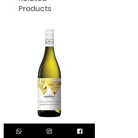
ລາວ).
Malbec, 1% Mourvedre ແລະ 1%
Products
ຄໍາສັ່ງຊື້ທີ່ໄດ້ຮັບຫຼັງຈາກ 12:00 ໂມງ
Petit Verdot
ລົດຊາດ
ສວາຍຈະຖືກຈັດສົ່ງໃນມື້ຕໍ່ໄປ
Alcohol
: 14.48%
ວາຍແດງຊວນລີ່ມລອງ ເມື່ອດື່ມຈະໃຫ້
(ສະເພາະວັນລັດຖະການ). ພວກເຮົາ
ກີ່ນ
: ເຄັກ Black forest, ເບີຣີແດງ
ຫອມຄ້າຍຄືກິ່ນເຄັກຟໍເຣັສ, ເບີຣີແດງ
ຈະທຳການແພັກສິນຄ້າເພື່ອຈັດສົ່ງ
ແລະດຳ, ເຊີຣີຫວານ ແລະ ເຄລນເບີຣີ
ແລະດຳ ພ້ອມກັບກິ່ນຫອມຫວານຄືເຊີ
ທັນທີເມື່ອໄດ້ຮັບຄໍາສັ່ງຊື້ ແລ້ວເລີ່ມຈັດ
ແຫ້ງ.
ຣີແລະແຄຣນເບີຣີແຫ້ງ,​ແທນນິນ
ສົ່ງອໍເດີ້ເວລາ 13:00 ໂມງສວາຍ ສົ່ງກົງ
ຄູ່ກັບອາຫານ
: ລາກູທີ່ຕົ້ມດົນໆກັບມັນ
ຊັດເຈນ ແລະ ຈະໄດ້ລົດຊາດຊວນດື່ມ
ຈາກສາງດ້ວຍທີມງານຈັດສົ່ງຂອງພວກ
ທີ່ໃສ່ນ້ຳມັນທັຟເຟິລເລັກນ້ອຍ.
ຂຶ້ນເມື່ອເປີດປະໄວ້ກ່ອນດື່ມເລັກນ້ອຍ.
ເຮົາ ໃນນະຄອນຫຼວງວຽງຈັນ.
ການບົ່ມ
: ຖັງໄມ້ໂອ້ກຝຣັ່ງ (30% first
ພື້ນທີ່ການຈັດສົ່ງສິນຄ້າ
fill, 40% second fill, 30% third fill)
ພວກເຮົາຈັດສົ່ງສິນຄ້າທັງໝົດບໍ່ວ່າຈະ
ເປັນເວລາ 16 ເດືອນ. ຫຼັງຈາກນັ້ນບົ່ມ
ເປັນ ວາຍ ແລະ ຜະລິດຕະພັນອື່ນໆ
ເພີ່ມຕື່ມອີກ2ເດືອນຫຼັງເບລນ.
ຂອງບໍລິສັດເບຍລາວ ສະເພາະເຂດຕົວ
ໄລຍະການເກັບວາຍ
: ສາມາດດື່ມໄດ້
ເມືອງໃນນະຄອນຫຼວງວຽງຈັນເທົ່ານັ້ນ.
ເລີຍ ຫລື ເກັບສະສົມໄວ້ໄດ້ຈົນເຖິງ
ການຈັດສົ່ງສິນຄ້າທີ່ບໍ່ສຳເລັດ
2029.
ໃນ​ກໍ​ລະ​ນີ​ຂອງ​ການ​ຈັດ​ສົ່ງສິນຄ້າ​ບໍ່
ຖືກຕ້ອງ​ ພວກ​ເຮົາຈະຈັດສົ່ງສິນຄ້າຄືນ
ໃຫມ່ໃຫ້ເປັນການທົດແທນ​ໂດຍບໍ່ໄດ້
Willowglen - Gewurztramier
Piedra Angular Tinto 
ໄລ່ຄ່າຂົນສົ່ງ. ກະລຸນາຕິດຕໍ່ຝ່າຍ
Riesling
Price
₭220.000