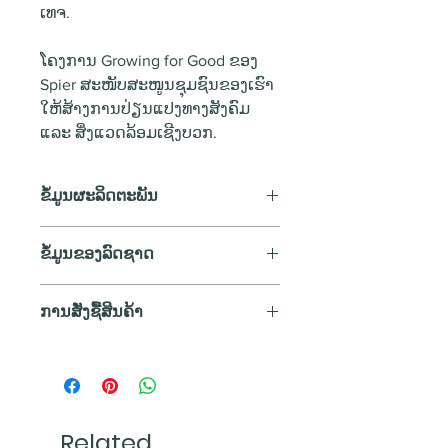
ເທຈ.
ໂຄງການ Growing for Good ຂອງ
Spier ສະໜັບສະໜູນຊຸມຊົນຂອງເຮົາ
ໃຫ້ສ້າງການປ່ຽນແປງທາງສັງຄົມ
ແລະ ສິ່ງແວດລ້ອມເຊີງບວກ.
ຂໍ້ມູນຜະລິດຕະພັນ
ປະເພດວາຍ
: ວາຍແດງ
ຂໍ້ມູນຂອງລົດຊາດ
ປະເທດ
: South Africa
ເຂດ
: Coastal regions - Cape
ສີ
Town, Paarl, Stellenbosch and
ການສັ່ງຊື້ສິນຄ້າ
ແດງເຂັ້ມ
Wellington
ການສັ່ງຊື້ສິນຄ້າ
ປີ
: 2017
ກິ່ນ
ພວກເຮົາຈັດສົ່ງທຸກລາຍການສັ່ງຊື້ທີ່ມີ
ສາຍພັນລາແຊັງ
: 36% Pinotage,
ຫອມກິ່ນໝາກໄມ້, ກິ່ນຮອງຈະຫອມ
ເຂົ້າມາກ່ອນເວລາ 12:00 ໂມງສວາຍ
24% Cabernet Sauvignon, 18%
ກິ່ນເຄື່ອງເທດອ່ອນໆ ເຊື່ອງຊ້ອນກັບກິ່ນ
ພາຍໃນມື້ (ຕາມເວລາຂອງປະເທດ
Merlot, 18% Shiraz, 1% Cinsault, 1%
Related
ວະນິລາເຢັນໆ.