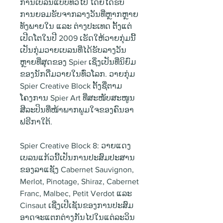
ການເບລນແບບທົ່ວໄປ ໂດຍໄດ້ຮັບ
ການຍອມຮັບຈາກລາງວັນທີ່ຫຼາກຫຼາຍ
ທັງພາຍໃນ ແລະ ຕ່າງປະເທດ ຕັ້ງແຕ່
ເປີດໂຕໃນປີ 2009 ເຮັດໃຫ້ວາຍກຸ່ມນີ້
ເປັນກຸ່ມວາຍເບລນທີ່ໄດ້ຮັບລາງວັນ
ຫຼາຍທີ່ສຸດຂອງ Spier ເຊິ່ງເປັນທີ່ນິຍົມ
ຂອງນັກດື່ມວາຍໃນທົ່ວໂລກ. ວາຍກຸ່ມ
Spier Creative Block ຕັ້ງຊື່ຕາມ
ໂຄງການ Spier Art ທີ່ສະໜັບສະໜູນ
ສີລະປິນທີ່ໜ້າພາກພູມໃຈຂອງຄົນອາ
ຟຣີກາໃຕ້.
Spier Creative Block 8: ວາຍແດງ
ເບລນແກ້ວນີ້ເປັນການປະສົມປະສານ
ຂອງລາແຊັງ Cabernet Sauvignon,
Merlot, Pinotage, Shiraz, Cabernet
Franc, Malbec, Petit Verdot ແລະ
Cinsaut ເຊີ່ງເປີເຊັນຂອງການປະສົມ
ອາດຈະແຕກຕ່າງກັນໄປໃນແຕ່ລະວິນ