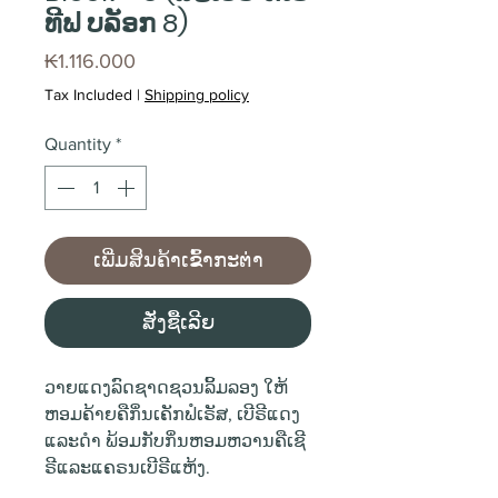
ທີຟ ບລັອກ 8)
Price
₭1.116.000
Tax Included
|
Shipping policy
Quantity
*
ເພີ່ມສິນຄ້າເຂົ້າກະຕ່າ
ສັ່ງຊື້ເລີຍ
ວາຍແດງລົດຊາດຊວນລິ້ມລອງ ໃຫ້
ຫອມຄ້າຍຄືກິ່ນເຄັກຟໍເຣັສ, ເບີຣີແດງ
ແລະດຳ ພ້ອມກັບກິ່ນຫອມຫວານຄືເຊີ
ຣີແລະແຄຣນເບີຣີແຫ້ງ.