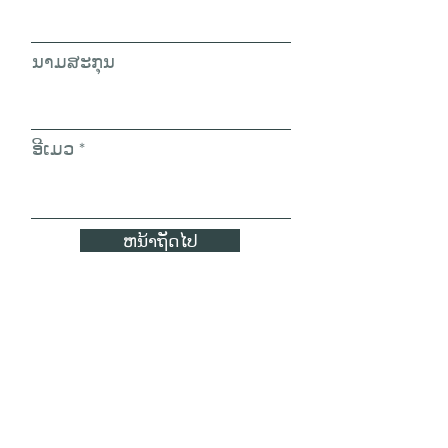
ນາມ​ສະ​ກຸນ
ອີເມວ
ຫນ້າຖັດໄປ