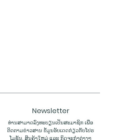
Newsletter
ທ່ານສາມາດລົງທະບຽນເປັນສະມາຊິກ ເພື່ອ
ຕິດຕາມຂ່າວສານ ຂໍ້ມູນອັບເດດກ່ຽວກັບໂປຣ
ໂມຊັນ, ສິນຄ້າໃຫມ່ ແລະ ກິດຈະກຳຕ່າງໆ