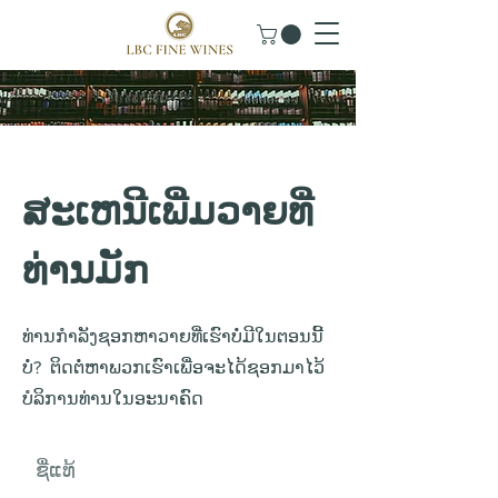
ສະເຫນີເພີ່ມວາຍທີ່​​
ທ່ານມັກ​
ທ່ານກຳລັງຊອກຫາວາຍທີ່ເຮົາບໍ່ມີໃນຕອນນີ້
ບໍ່? ຕິດຕໍ່ຫາພວກເຮົາເພື່ອຈະໄດ້ຊອກມາໄວ້
ບໍລິການທ່ານໃນອະນາຄົດ
ຊື່​ແທ້