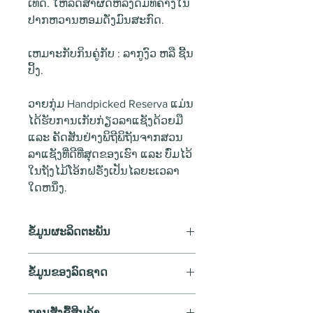
ເທດ. ໃຫ້ລົດສຳຜັດຫລັງດື່ມທີ່ຄ້າງໃນ
ປາກຫວານຫອມດັ່ງມົນສະກົດ.
ເຫມາະກັບກິນຄູ່ກັບ : ລາກູງົວ ຫລື ຊີ້ນ
ປິ້ງ.
ວາຍກຸ່ມ Handpicked Reserva ແມ່ນ
ໄດ້ຮັບການເກັບກ່ຽວລາແຊັງດ້ວຍມື
ແລະ ຄັດສັນຢ່າງພິຖີພິຖັນຈາກສວນ
ລາແຊັງທີ່ດີທີ່ສຸດຂອງເຮົາ ແລະ ບົ່ມໄວ້
ໃນຖັງໄມ້ໂອ້ກຝຣັ່ງເປັນໄລຍະເວລາ
ໃດຫນຶ່ງ.
ຂໍ້ມູນຜະລິດຕະພັນ
ປະເພດວາຍ
: ວາຍແດງ
ຂໍ້ມູນຂອງລົດຊາດ
ປະເທດ
: Chile
ເຂດ
: Colchagua Valley
ສີ
ປີ
:
ການສັ່ງຊື້ສິນຄ້າ