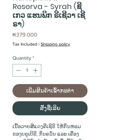
Reserva - Syrah (ຊີ
ເກວ ແຮນພິກ ຣີເຊີວາ ເຊີ
ຣາ)
Price
₭379.000
Tax Included
|
Shipping policy
Quantity
*
ເພີ່ມສິນຄ້າເຂົ້າກະຕ່າ
ສັ່ງຊື້ເລີຍ
ເນື້ອວາຍສີແດງຄືເຊີຣີ ໃຫ້ກິ່ນຫອມ
ຂອງບຣູເບີຣີ, ກິ່ນຄວັນ ແລະ ເຄື່ອງ