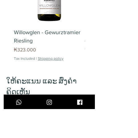
ເມືອງໃນນະຄອນຫຼວງວຽງຈັນເທົ່ານັ້ນ.
ການຈັດສົ່ງສິນຄ້າທີ່ບໍ່ສຳເລັດ
ໃນ​ກໍ​ລະ​ນີ​ຂອງ​ການ​ຈັດ​ສົ່ງສິນຄ້າ​ບໍ່
ຖືກຕ້ອງ​ ພວກ​ເຮົາຈະຈັດສົ່ງສິນຄ້າຄືນ
ໃຫມ່ໃຫ້ເປັນການທົດແທນ​ໂດຍບໍ່ໄດ້
Willowglen - Gewurztramier
Piedra Angular Tinto 
ໄລ່ຄ່າຂົນສົ່ງ. ກະລຸນາຕິດຕໍ່ຝ່າຍ
Riesling
Price
₭220.000
ບໍລິການລູກຄ້າເພື່ອນັດໝາຍເວລາໃນ
Price
₭323.000
Tax Included
ການຈັດສົ່ງສິນຄ້າຄືນອີກຮອບ. ສຳລັບ
Tax Included
|
Shipping policy
ການຈັດສົ່ງສິນຄ້າທີ່ໄດ້ນັດໝາຍເວລາ
ແລ້ວ ແຕ່ເມື່ອໄປສົ່ງແລ້ວບໍ່ມີຄົນຮັບເຖິງ
2ຄັ້ງ, ພວກເຮົາຈະຄິດຄ່າບໍລິການຈັດ
ໃຫ້ຄະແນນ ແລະ ສົ່ງຄຳ
ສົ່ງ 40,000 ກີບຕໍ່ຄັ້ງ.
ຄິດເຫັນ
ຈຸດຮັບສິນຄ້າ
ທ່ານສາມາດນັດຮັບສິນຄ້າຕາມ
ສະຖານທີ່ແລະເວລາທີ່ທ່ານຕ້ອງການ
ໂດຍອີງຕາມໂມງລັດຖະການແລະເຂດ
ບໍລິການຂອງພວກເຮົາ. ເຊິ່ງທ່ານ
ສາມາດເພີ່ມຂໍ້ຄວາມເພື່ອນັດວັນເວລາ
ໄດ້ໃນຂັ້ນຕອນການສັ່ງຊື້.
ສົ່ງຄຳຄິດເຫັນ