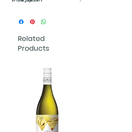
ເນື້ອວາຍສີແດງຄືເຊີຣີ
ສາຍພັນລາແຊັງ
: 100% Syrah
ການສັ່ງຊື້ສິນຄ້າ
Alcohol
: 15%
ກີ່ນ
ພວກເຮົາຈັດສົ່ງທຸກລາຍການສັ່ງຊື້ທີ່ມີ
ກີ່ນ
: ບລູເບີຣີ, ກິ່ນຄວັນ, ເຄື່ອງເທດ.
ໃຫ້ກິ່ນຫອມຂອງບຣູເບີຣີ, ກິ່ນຄວັນ
ເຂົ້າມາກ່ອນເວລາ 12:00 ໂມງສວາຍ
ກິນຄູ່ກັບ
: ລາກູ ຫລື ຊີ້ນປິ້ງ.
ແລະ ເຄື່ອງເທດ.
ພາຍໃນມື້ (ຕາມເວລາຂອງປະເທດ
ການບົ່ມ
: 25% ຂອງວາຍບົ່ມເປັນເວລາ
Related
ລາວ).
3 ເດືອນ ໃນຖັງໄມ້ໂອ້ກອາເມຣິກາ.
ລົດຊາດ
Products
ຄໍາສັ່ງຊື້ທີ່ໄດ້ຮັບຫຼັງຈາກ 12:00 ໂມງ
ໄລຍະການເກັບວາຍ
: ສາມາດດື່ມໄດ້
ໃຫ້ລົດສຳຜັດຫລັງດື່ມທີ່ຄ້າງໃນປາກ
ສວາຍຈະຖືກຈັດສົ່ງໃນມື້ຕໍ່ໄປ
ເລີຍ.
ຫວານຫອມດັ່ງມົນສະກົດ.
(ສະເພາະວັນລັດຖະການ). ພວກເຮົາ
ຈະທຳການແພັກສິນຄ້າເພື່ອຈັດສົ່ງ
ທັນທີເມື່ອໄດ້ຮັບຄໍາສັ່ງຊື້ ແລ້ວເລີ່ມຈັດ
ສົ່ງອໍເດີ້ເວລາ 13:00 ໂມງສວາຍ ສົ່ງກົງ
ຈາກສາງດ້ວຍທີມງານຈັດສົ່ງຂອງພວກ
ເຮົາ ໃນນະຄອນຫຼວງວຽງຈັນ.
ພື້ນທີ່ການຈັດສົ່ງສິນຄ້າ
ພວກເຮົາຈັດສົ່ງສິນຄ້າທັງໝົດບໍ່ວ່າຈະ
ເປັນ ວາຍ ແລະ ຜະລິດຕະພັນອື່ນໆ
ຂອງບໍລິສັດເບຍລາວ ສະເພາະເຂດຕົວ