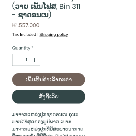
(ວາຍ ເພັນໂຟສ, Bin 311
- ຊາດອນເນ)
Price
₭1.557.000
Tax Included
|
Shipping policy
Quantity
*
ເພີ່ມສິນຄ້າເຂົ້າກະຕ່າ
ສັ່ງຊື້ເລີຍ
ມາຈາກແຫລ່ງປູກຊາດອນເນ ຄຸນະ
ພາບດີທີ່ສຸດຂອງພູມິພາກ ເພາະ
ມາຈາກແຫລ່ງປູກທີ່ມີສະພາບອາກາດ