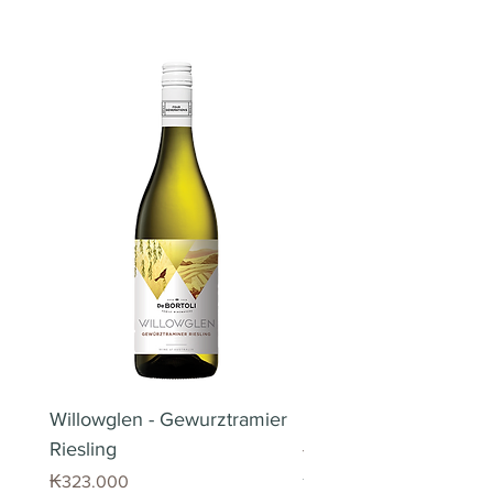
ລົດຊາດ
ສວາຍຈະຖືກຈັດສົ່ງໃນມື້ຕໍ່ໄປ
ກິ່ນແລະລົດຊາດ
: ໝາກນາວ, ພີຊ,
ສົດຊື່ນຄ້າຍຄືລົດຊາດຂອງໝາກແຕງ
(ສະເພາະວັນລັດຖະການ). ພວກເຮົາ
ແອັປເປິນ, ໝາກມ່ວງຫິມະພານ,
ແລະ ເຊື່ອງຊ້ອນດ້ວຍຄວາມສົ້ມໝາກ
ຈະທຳການແພັກສິນຄ້າເພື່ອຈັດສົ່ງ
ວະນິລາ, ໃຫ້ລົດຊາດມີຊີວິດຊີວາເມື່ອ
ນາວອ່ອນໆ.
ທັນທີເມື່ອໄດ້ຮັບຄໍາສັ່ງຊື້ ແລ້ວເລີ່ມຈັດ
ດື່ມ.
ສົ່ງອໍເດີ້ເວລາ 13:00 ໂມງສວາຍ ສົ່ງກົງ
ຄູ່ກັບອາຫານ
: ອາຫານທະເລ, ໝູ, ໄກ່​
ຊາດອນເນ ລຸ້ນ BIN311 ໃຊ້ລາແຊັງຊາ
ຈາກສາງດ້ວຍທີມງານຈັດສົ່ງຂອງພວກ
ອົບ.
ດອນເນ ຊັ້ນດີຈາກພື້ນທີ່ເຂດເຢັນຫຼາຍ
ເຮົາ ໃນນະຄອນຫຼວງວຽງຈັນ.
ການບົ່ມ
: ແປດເດືອນໃນໄມ້ໂອ້ກຝຣັ່ງ
ບ່ອນໃນອົດສະຕາລີ. ໃຫ້ຄວາມຮູ້ສຶກ
ພື້ນທີ່ການຈັດສົ່ງສິນຄ້າ
ການເກັບຮັກສາ
: ສາມາດດື່ມໄດ້ທັນທີ
ສົດຊື່ນຈາກໝາກໄມ້ເຂດຮ້ອນແລະ
ພວກເຮົາຈັດສົ່ງສິນຄ້າທັງໝົດບໍ່ວ່າຈະ
ຫລື ຈະເກັບສະສົມໄດ້ຮອດປີ 2025
ໝາກນາວ ລວມເຖິງແອັປເປິນ ແລະ
ເປັນ ວາຍ ແລະ ຜະລິດຕະພັນອື່ນໆ
ໝາກໄມ້ຕະກູນພີຊ ພ້ອມກັບກິ່ນຫອມ
ຂອງບໍລິສັດເບຍລາວ ສະເພາະເຂດຕົວ
ອ່ອນໆຂອງໄມ້ໂອ້ກເຜົາ.
ເມືອງໃນນະຄອນຫຼວງວຽງຈັນເທົ່ານັ້ນ.
ການຈັດສົ່ງສິນຄ້າທີ່ບໍ່ສຳເລັດ
ໃນ​ກໍ​ລະ​ນີ​ຂອງ​ການ​ຈັດ​ສົ່ງສິນຄ້າ​ບໍ່
ຖືກຕ້ອງ​ ພວກ​ເຮົາຈະຈັດສົ່ງສິນຄ້າຄືນ
ໃຫມ່ໃຫ້ເປັນການທົດແທນ​ໂດຍບໍ່ໄດ້
Willowglen - Gewurztramier
Piedra Angular Tinto 
ໄລ່ຄ່າຂົນສົ່ງ. ກະລຸນາຕິດຕໍ່ຝ່າຍ
Riesling
Price
₭220.000
ບໍລິການລູກຄ້າເພື່ອນັດໝາຍເວລາໃນ
Price
₭323.000
Tax Included
ການຈັດສົ່ງສິນຄ້າຄືນອີກຮອບ. ສຳລັບ