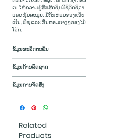
ທີ່ຫນາວເຢັນທີ່ດີທີ່ສຸດ. Bin311 ຊາດອນ
ເນ ໃຫ້ຄວາມຮູ້ສຶກສົດຊື່ນມີຊີວິດຊີວາ
ແລະ ນຸ້ມລະມຸນ, ມີກິ່ນຫອມຂອງແອັບ
ເປິ້ນ, ພີຊ ແລະ ກິ່ນຫອມບາງໆຂອງໄມ້
ໂອ້ກ.
ຂໍ້ມູນຜະລິດຕະພັນ
ປະເພດວາຍ
: ວາຍຂາວ
ຂໍ້ມູນດ້ານລົດຊາດ
ປະເທດ
: ອົດສະຕາລີ
ພູມີພາກ​
: Adelaide Hills, Tasmania,
ສີ
Tumbarumba South Australia
ຂໍ້ມູນການຈັດສົ່ງ
ສີເຫຼືອງອ່ອນ
(ຈາກເຂດ ແອດີເລດ ຮິວ, ແທສເມເນຍ
ການສັ່ງຊື້ສິນຄ້າ
ແລະ ທຸມບາຣຸມບາ ຈາກທາງພາກໃຕ້
ກິ່ນ
ພວກເຮົາຈັດສົ່ງທຸກລາຍການສັ່ງຊື້ທີ່ມີ
ຂອງອົດສະຕາລີ)
ກິ່ນຫອມຂອງຂະໜົມ crème
ເຂົ້າມາກ່ອນເວລາ 12:00 ໂມງສວາຍ
ປີ
: 2017
brûlée(ເຄຣມບູເຣ) ເສີມດ້ວຍຄວາມ
ພາຍໃນມື້ (ຕາມເວລາຂອງປະເທດ
ສາຍພັນລາແຊັງ
: Chardonnay (ຊາ
Related
ຫອມຂອງໝາກ nectarine (ເນັກທາ
ລາວ).
ດອນເນ)
ຣີນ) ສີຂາວສຸກ ແລະ ລູກພີຊ
Products
ຄໍາສັ່ງຊື້ທີ່ໄດ້ຮັບຫຼັງຈາກ 12:00 ໂມງ
ແອລກໍຮໍ
: 12.5%