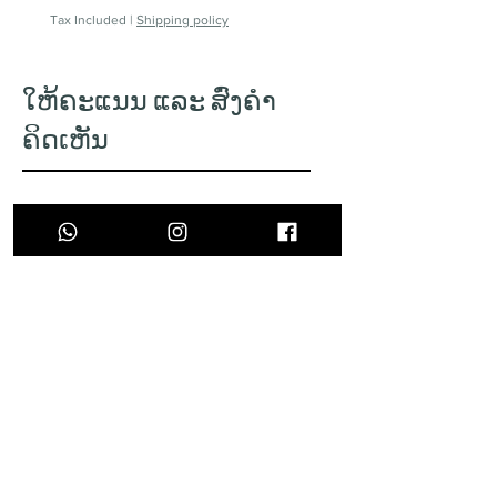
Tax Included
|
Shipping policy
ການຈັດສົ່ງສິນຄ້າທີ່ໄດ້ນັດໝາຍເວລາ
ແລ້ວ ແຕ່ເມື່ອໄປສົ່ງແລ້ວບໍ່ມີຄົນຮັບເຖິງ
2ຄັ້ງ, ພວກເຮົາຈະຄິດຄ່າບໍລິການຈັດ
ໃຫ້ຄະແນນ ແລະ ສົ່ງຄຳ
ສົ່ງ 40,000 ກີບຕໍ່ຄັ້ງ.
ຄິດເຫັນ
ຈຸດຮັບສິນຄ້າ
ທ່ານສາມາດນັດຮັບສິນຄ້າຕາມ
ສະຖານທີ່ແລະເວລາທີ່ທ່ານຕ້ອງການ
ໂດຍອີງຕາມໂມງລັດຖະການແລະເຂດ
ບໍລິການຂອງພວກເຮົາ. ເຊິ່ງທ່ານ
ສາມາດເພີ່ມຂໍ້ຄວາມເພື່ອນັດວັນເວລາ
ໄດ້ໃນຂັ້ນຕອນການສັ່ງຊື້.
ສົ່ງຄຳຄິດເຫັນ
Newsletter
ທ່ານສາມາດລົງທະບຽນເປັນສະມາຊິກ ເພື່ອ
ຕິດຕາມຂ່າວສານ ຂໍ້ມູນອັບເດດກ່ຽວກັບໂປຣ
ໂມຊັນ, ສິນຄ້າໃຫມ່ ແລະ ກິດຈະກຳຕ່າງໆ
ຈາກທາງເວັບໄຊຂອງພວກເຮົາ.