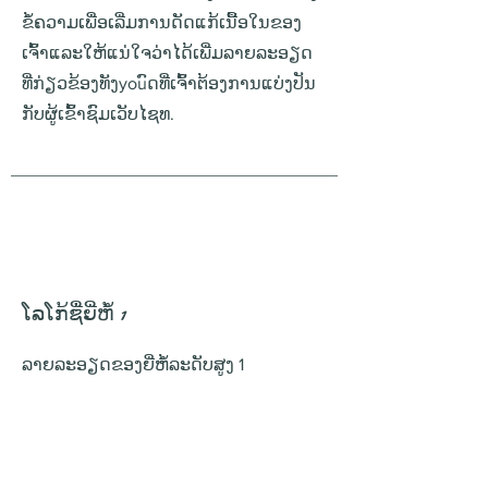
ຂໍ້ຄວາມເພື່ອເລີ່ມການດັດແກ້ເນື້ອໃນຂອງ
ເຈົ້າແລະໃຫ້ແນ່ໃຈວ່າໄດ້ເພີ່ມລາຍລະອຽດ
ທີ່ກ່ຽວຂ້ອງທັງyouົດທີ່ເຈົ້າຕ້ອງການແບ່ງປັນ
ກັບຜູ້ເຂົ້າຊົມເວັບໄຊທ.
ໂລໂກ້ຊື່ຍີ່ຫໍ້ 1
ລາຍ​ລະ​ອຽດ​ຂອງ​ຍີ່​ຫໍ້​ລະ​ດັບ​ສູງ 1​