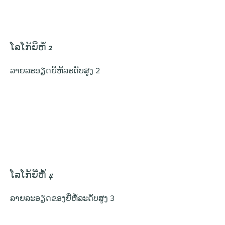
ໂລໂກ້ຍີ່ຫໍ້ 2
ລາຍ​ລະ​ອຽດ​ຍີ່​ຫໍ້​ລະ​ດັບ​ສູງ 2
ໂລໂກ້ຍີ່ຫໍ້ 4
ລາຍ​ລະ​ອຽດ​ຂອງ​ຍີ່​ຫໍ້​ລະ​ດັບ​ສູງ 3​