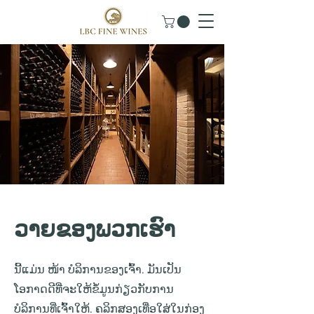
ວາຍຂອງພວກເຮົາ
ນີ້ແມ່ນ ໜ້າ ບໍລິການຂອງເຈົ້າ. ມັນເປັນ
ໂອກາດດີທີ່ຈະໃຫ້ຂໍ້ມູນກ່ຽວກັບການ
ບໍລິການທີ່ເຈົ້າໃຫ້. ຄລິກສອງເທື່ອໃສ່ໃນກ່ອງ