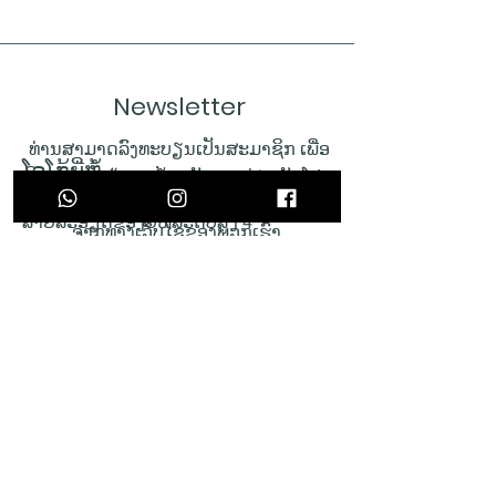
Newsletter
ທ່ານສາມາດລົງທະບຽນເປັນສະມາຊິກ ເພື່ອ
ໂລໂກ້ຍີ່ຫໍ້ 4
ຕິດຕາມຂ່າວສານ ຂໍ້ມູນອັບເດດກ່ຽວກັບໂປຣ
ໂມຊັນ, ສິນຄ້າໃຫມ່ ແລະ ກິດຈະກຳຕ່າງໆ
ລາຍ​ລະ​ອຽດ​ຂອງ​ຍີ່​ຫໍ້​ລະ​ດັບ​ສູງ 4​
ຈາກທາງເວັບໄຊຂອງພວກເຮົາ.
ກະລຸນາໃສ່ອີເມລຂອງ
ທ່ານ
ສົ່ງ
ໂລໂກ້ຍີ່ຫໍ້ 5